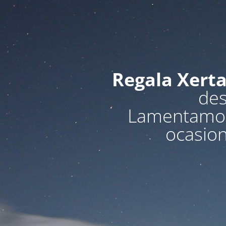
Regala Xert
des
Lamentamos 
ocasio