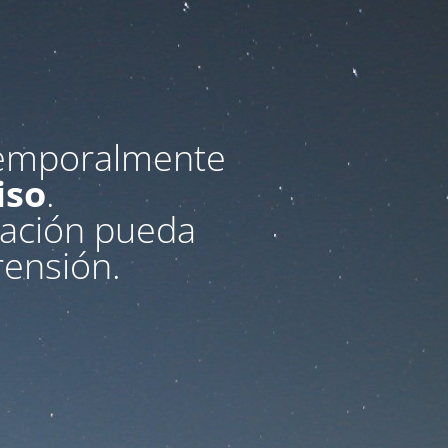
temporalmente
iso
.
uación pueda
ensión.